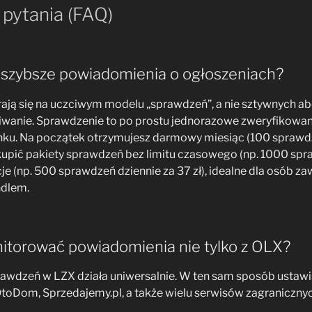
 pytania (FAQ)
najszybsze powiadomienia o ogłoszeniach?
ierają się na uczciwym modelu „sprawdzeń”, a nie sztywnych 
wanie. Sprawdzenie to po prostu jednorazowe zweryfikowan
ku. Na początek otrzymujesz darmowy miesiąc (100 sprawdz
upić pakiety sprawdzeń bez limitu czasowego (np. 1000 spraw
je (np. 500 sprawdzeń dziennie za 37 zł), idealne dla osób 
ndlem.
torować powiadomienia nie tylko z OLX?
prawdzeń w LZX działa uniwersalnie. W ten sam sposób ustaw
toDom, Sprzedajemy.pl, a także wielu serwisów zagranicznych