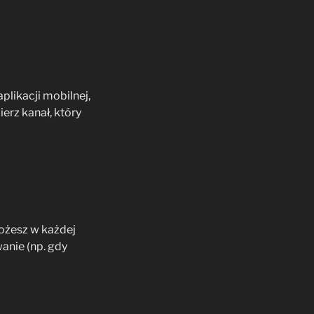
likacji mobilnej,
erz kanał, który
ożesz w każdej
anie (np. gdy