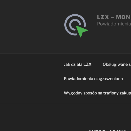
Przejdź
do
LZX – MON
treści
Powiadomienia 
Jak działa LZX
Obsługiwane s
Powiadomienia o ogłoszeniach
Wygodny sposób na trafiony zaku