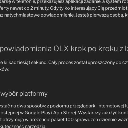
rkę w telefonie, przekazujesz aplikacji zadanie, a system robi
erty nawet co 2 minuty. Gdy tylko interesujący Cię przedmiot
esz natychmiastowe powiadomienie. Jesteś pierwszą osobą, k
 powiadomienia OLX krok po kroku z lz
e kilkadziesiąt sekund. Cały proces został uproszczony do cz
ków:
 i wybór platformy
stać na dwa sposoby: z poziomu przeglądarki internetowej 
(dostępnej w Google Play i App Store). Wystarczy założyć kon
t otrzymują w prezencie pakiet 100 sprawdzeń dziennie ważn
kuteczność narzędzia.