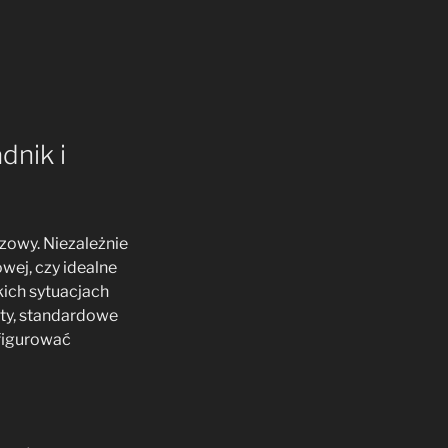
dnik i
czowy. Niezależnie
wej, czy idealne
kich sytuacjach
ety, standardowe
nfigurować