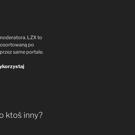
moderatora. LZX to
(posortowaną po
przez same portale.
Wykorzystaj
o ktoś inny?