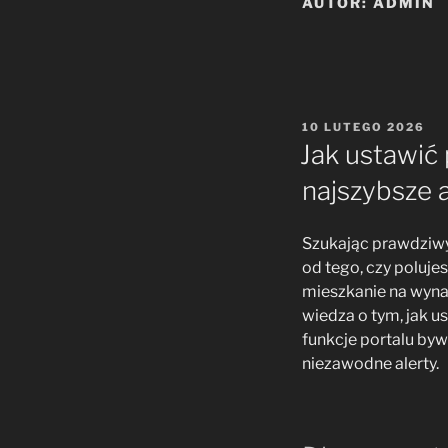
AUTOR:
ADMIN
OPUBLIKOWANE
10 LUTEGO 2026
W
Jak ustawić
najszybsze a
Szukając prawdziwyc
od tego, czy poluje
mieszkanie na wynaj
wiedza o tym, jak 
funkcje portalu byw
niezawodne alerty.