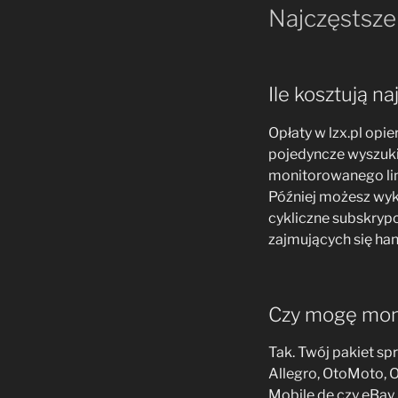
Najczęstsze
Ile kosztują 
Opłaty w lzx.pl op
pojedyncze wyszuki
monitorowanego lin
Później możesz wyk
cykliczne subskrypc
zajmujących się ha
Czy mogę moni
Tak. Twój pakiet s
Allegro, OtoMoto, O
Mobile.de czy eBay.