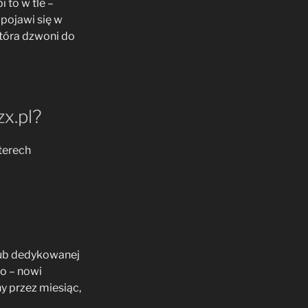
 to w tle –
 pojawi się w
tóra dzwoni do
x.pl?
terech
lub dedykowanej
to – nowi
y przez miesiąc,