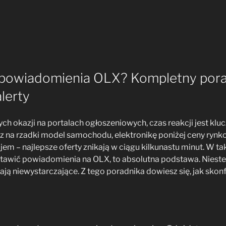
 powiadomienia OLX? Kompletny pora
lerty
h okazji na portalach ogłoszeniowych, czas reakcji jest klu
sz na rzadki model samochodu, elektronikę poniżej ceny rynko
em – najlepsze oferty znikają w ciągu kilkunastu minut. W ta
ustawić powiadomienia na OLX, to absolutna podstawa. Niest
ają niewystarczające. Z tego poradnika dowiesz się, jak sko