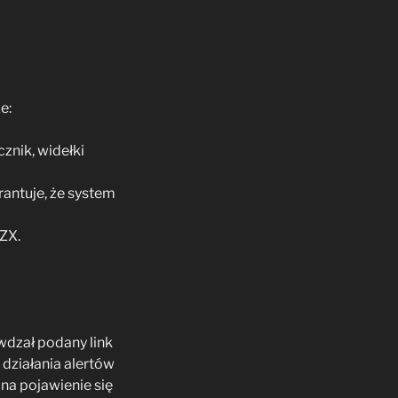
e:
znik, widełki
rantuje, że system
LZX.
awdzał podany link
działania alertów
 na pojawienie się