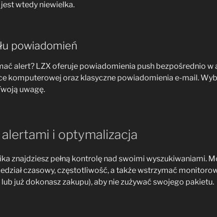
jest wtedy niewielka.
ału powiadomień
mać alert? LZX oferuje powiadomienia push bezpośrednio w ap
rce komputerowej oraz klasyczne powiadomienia e-mail. Wybi
 Twoją uwagę.
alertami i optymalizacja
ka znajdziesz pełną kontrolę nad swoimi wyszukiwaniami. M
edział czasowy, częstotliwość, a także wstrzymać monitorow
 lub już dokonasz zakupu), aby nie zużywać swojego pakietu.