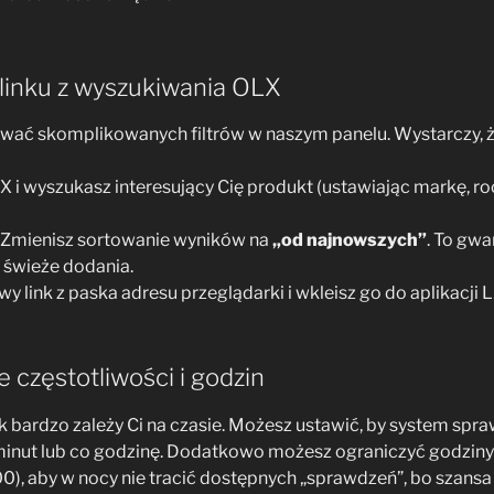
 linku z wyszukiwania OLX
iwać skomplikowanych filtrów w naszym panelu. Wystarczy, ż
 i wyszukasz interesujący Cię produkt (ustawiając markę, roc
Zmienisz sortowanie wyników na
„od najnowszych”
. To gwa
 świeże dodania.
y link z paska adresu przeglądarki i wkleisz go do aplikacji 
e częstotliwości i godzin
ak bardzo zależy Ci na czasie. Możesz ustawić, by system spr
 minut lub co godzinę. Dodatkowo możesz ograniczyć godziny 
00), aby w nocy nie tracić dostępnych „sprawdzeń”, bo szansa