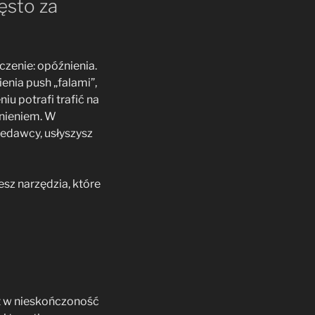
ęsto za
zenie: opóźnienia.
nia push „falami”,
u potrafi trafić na
źnieniem. W
edawcy, usłyszysz
sz narzędzia, które
st w nieskończoność