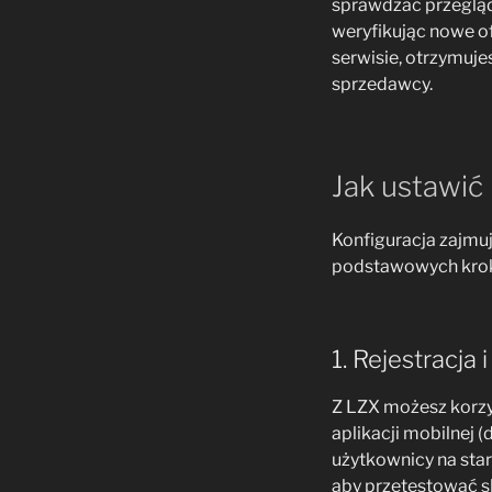
sprawdzać przegląda
weryfikując nowe of
serwisie, otrzymuj
sprzedawcy.
Jak ustawić
Konfiguracja zajmuj
podstawowych kro
1. Rejestracja
Z LZX możesz korzy
aplikacji mobilnej 
użytkownicy na star
aby przetestować s