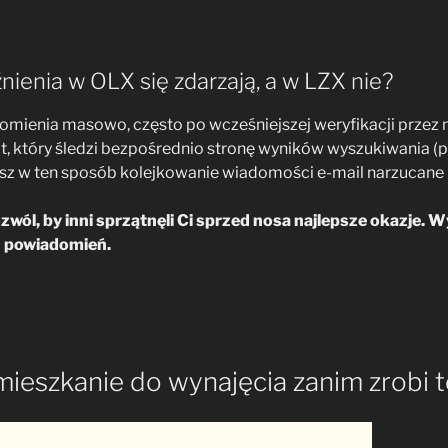
ienia w OLX się zdarzają, a w LZX nie?
mienia masowo, często po wcześniejszej weryfikacji przez 
t, który śledzi bezpośrednio stronę wyników wyszukiwania 
sz w ten sposób kolejkowanie wiadomości e-mail narzucane 
ozwól, by inni sprzątnęli Ci sprzed nosa najlepsze okazje. 
h powiadomień.
mieszkanie do wynajęcia zanim zrobi t