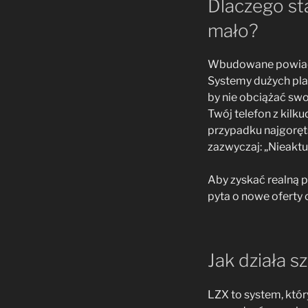
Dlaczego st
mało?
Wbudowane powiadom
Systemy dużych pla
by nie obciążać swo
Twój telefon z kil
przypadku najgoręt
zazwyczaj: „Nieaktu
Aby zyskać realną p
pyta o nowe oferty 
Jak działa s
LZX to system, któ