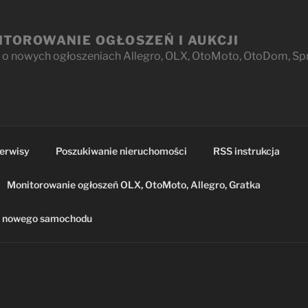
ITOROWANIE OGŁOSZEŃ I AUKCJI
o nowych ogłoszeniach Allegro, OLX, OtoMoto, OtoDom, Sprz
erwisy
Poszukiwanie nieruchomości
RSS instrukcja
Monitorowanie ogłoszeń OLX, OtoMoto, Allegro, Gratka
p nowego samochodu