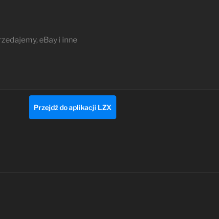
edajemy, eBay i inne
Przejdź do aplikacji LZX