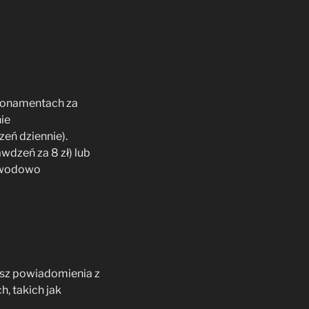
abonamentach za
ie
eń dziennie).
dzeń za 8 zł) lub
zawodowo
isz powiadomienia z
, takich jak