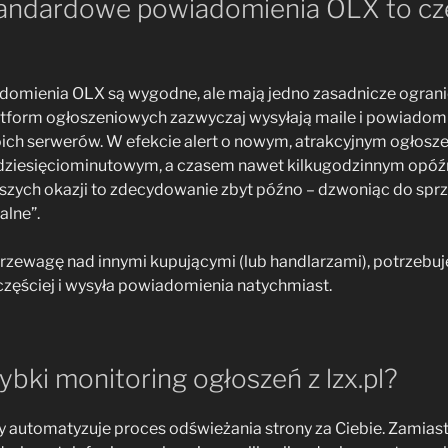
andardowe powiadomienia OLX to cz
ienia OLX są wygodne, ale mają jedno zasadnicze ogranic
tform ogłoszeniowych zazwyczaj wysyłają maile i powiadomie
ich serwerów. W efekcie alert o nowym, atrakcyjnym ogłoszeni
kudziesięciominutowym, a czasem nawet kilkugodzinnym opó
szych okazji to zdecydowanie zbyt późno – dzwoniąc do sprz
alne”.
rzewagę nad innymi kupującymi (lub handlarzami), potrzebuje
częściej i wysyła powiadomienia natychmiast.
zybki monitoring ogłoszeń z lzx.pl?
ry automatyzuje proces odświeżania strony za Ciebie. Zamia