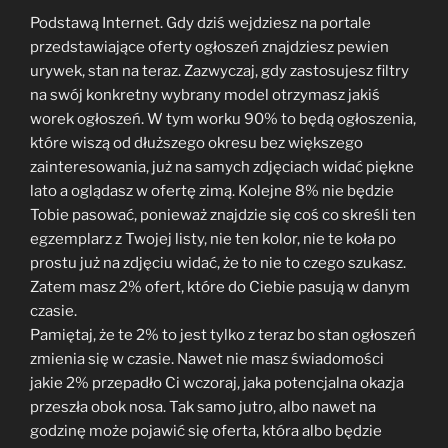
Podstawą Internet. Gdy dziś wejdziesz na portale
przedstawiające oferty ogłoszeń znajdziesz pewien
urywek, stan na teraz. Zazwyczaj, gdy zastosujesz filtry
na swój konkretny wybrany model otrzymasz jakiś
worek ogłoszeń. W tym worku 90% to będą ogłoszenia,
które wiszą od dłuższego okresu bez większego
zainteresowania, już na samych zdjęciach widać piękne
lato a oglądasz w ofertę zimą. Kolejne 8% nie będzie
Tobie pasować, ponieważ znajdzie się coś co skreśli ten
egzemplarz z Twojej listy, nie ten kolor, nie te koła po
prostu już na zdjęciu widać, że to nie to czego szukasz.
Zatem masz 2% ofert, które do Ciebie pasują w danym
czasie.
Pamiętaj, że te 2% to jest tylko z teraz bo stan ogłoszeń
zmienia się w czasie. Nawet nie masz świadomości
jakie 2% przepadło Ci wczoraj, jaka potencjalna okazja
przeszła obok nosa. Tak samo jutro, albo nawet na
godzinę może pojawić się oferta, która albo będzie