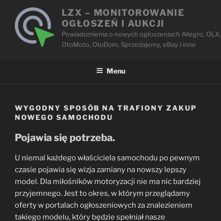
Przejdź
LZX – MONITOROWANIE
do
OGŁOSZEŃ I AUKCJI
treści
Powiadomienia o nowych ogłoszeniach Allegro, OLX,
OtoMoto, OtoDom, Sprzedajemy, eBay i inne
Menu
WYGODNY SPOSÓB NA TRAFIONY ZAKUP
NOWEGO SAMOCHODU
Pojawia się potrzeba.
U niemal każdego właściciela samochodu po pewnym
czasie pojawia się wizja zamiany na nowszy lepszy
model. Dla miłośników motoryzacji nie ma nic bardziej
przyjemnego. Jest to okres, w którym przeglądamy
oferty w portalach ogłoszeniowych za znalezieniem
takiego modelu, który będzie spełniał nasze