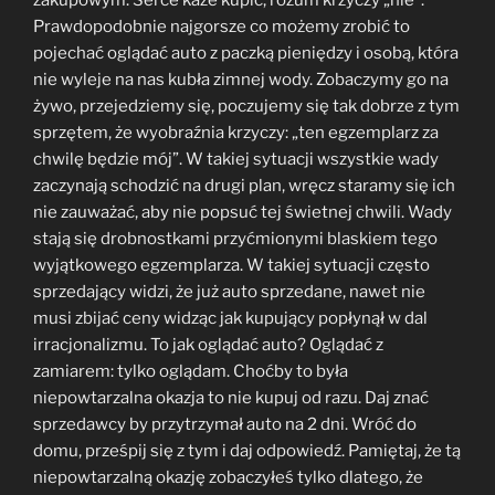
Prawdopodobnie najgorsze co możemy zrobić to
pojechać oglądać auto z paczką pieniędzy i osobą, która
nie wyleje na nas kubła zimnej wody. Zobaczymy go na
żywo, przejedziemy się, poczujemy się tak dobrze z tym
sprzętem, że wyobraźnia krzyczy: „ten egzemplarz za
chwilę będzie mój”. W takiej sytuacji wszystkie wady
zaczynają schodzić na drugi plan, wręcz staramy się ich
nie zauważać, aby nie popsuć tej świetnej chwili. Wady
stają się drobnostkami przyćmionymi blaskiem tego
wyjątkowego egzemplarza. W takiej sytuacji często
sprzedający widzi, że już auto sprzedane, nawet nie
musi zbijać ceny widząc jak kupujący popłynął w dal
irracjonalizmu. To jak oglądać auto? Oglądać z
zamiarem: tylko oglądam. Choćby to była
niepowtarzalna okazja to nie kupuj od razu. Daj znać
sprzedawcy by przytrzymał auto na 2 dni. Wróć do
domu, prześpij się z tym i daj odpowiedź. Pamiętaj, że tą
niepowtarzalną okazję zobaczyłeś tylko dlatego, że