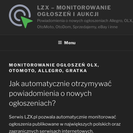
Przejdź
LZX – MONITOROWANIE
do
OGŁOSZEŃ I AUKCJI
treści
Powiadomienia o nowych ogłoszeniach Allegro, OLX,
OtoMoto, OtoDom, Sprzedajemy, eBay i inne
Menu
MONITOROWANIE OGŁOSZEŃ OLX,
OTOMOTO, ALLEGRO, GRATKA
Jak automatycznie otrzymywać
powiadomienia o nowych
ogłoszeniach?
Serwis LZX.pl pozwala automatycznie monitorować
ogłoszenia publikowane w największych polskich oraz
zagranicznych serwisach internetowych.