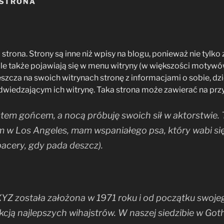
STRONA
strona. Strony są inne niż wpisy na blogu, ponieważ nie tylko
ale także pojawiają się w menu witryny (w większości motyw
zcza na swoich witrynach stronę z informacjami o sobie, dz
dwiedzającym ich witrynę. Taka strona może zawierać na przyk
stem gońcem, a nocą próbuję swoich sił w aktorstwie. 
 w Los Angeles, mam wspaniałego psa, który wabi się 
pacery, gdy pada deszcz).
YZ została założona w 1971 roku i od początku swojeg
kcją najlepszych wihajstrów. W naszej siedzibie w Got