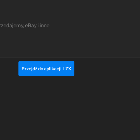
edajemy, eBay i inne
Przejdź do aplikacji LZX