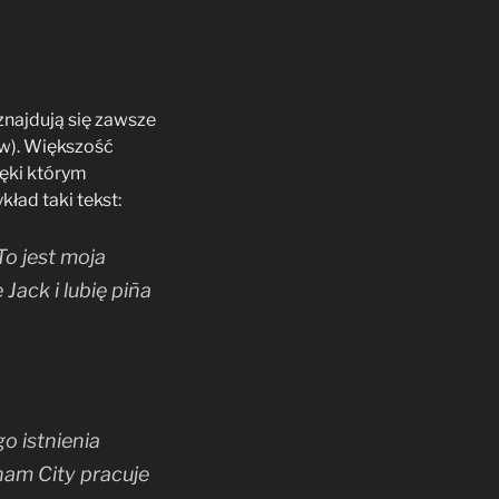
 znajdują się zawsze
ów). Większość
ięki którym
ład taki tekst:
To jest moja
Jack i lubię piña
o istnienia
ham City pracuje