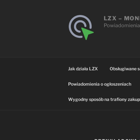
Przejdź
do
LZX – MON
treści
Powiadomienia 
Jak działa LZX
Obsługiwane s
Powiadomienia o ogłoszeniach
Wygodny sposób na trafiony zaku