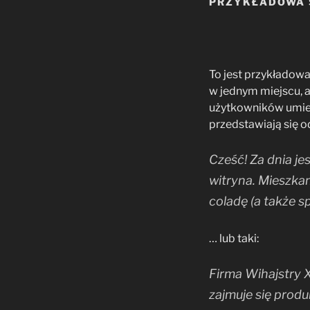
PRZYKŁADOWA 
To jest przykładowa 
w jednym miejscu, 
użytkowników umies
przedstawiają się o
Cześć! Za dnia je
witryna. Mieszkam
coladę (a także s
… lub taki:
Firma Wihajstry X
zajmuje się produ