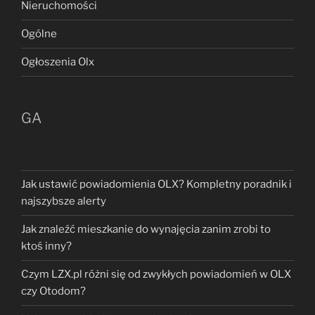
Nieruchomości
w
OLX
Ogólne
czy
Otodom?”
Ogłoszenia Olx
GA
Jak ustawić powiadomienia OLX? Kompletny poradnik i
najszybsze alerty
Jak znaleźć mieszkanie do wynajęcia zanim zrobi to
ktoś inny?
Czym LZX.pl różni się od zwykłych powiadomień w OLX
czy Otodom?