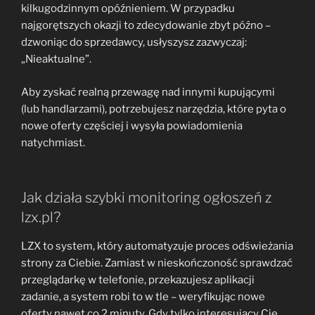
kilkugodzinnym opóźnieniem. W przypadku
najgorętszych okazji to zdecydowanie zbyt późno –
dzwoniąc do sprzedawcy, usłyszysz zazwyczaj:
„Nieaktualne”.
Aby zyskać realną przewagę nad innymi kupującymi
(lub handlarzami), potrzebujesz narzędzia, które pyta o
nowe oferty częściej i wysyła powiadomienia
natychmiast.
Jak działa szybki monitoring ogłoszeń z
lzx.pl?
LZX to system, który automatyzuje proces odświeżania
strony za Ciebie. Zamiast w nieskończoność sprawdzać
przeglądarkę w telefonie, przekazujesz aplikacji
zadanie, a system robi to w tle – weryfikując nowe
oferty nawet co 2 minuty. Gdy tylko interesujący Cię