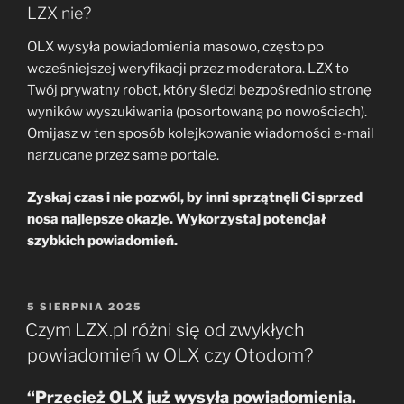
LZX nie?
OLX wysyła powiadomienia masowo, często po
wcześniejszej weryfikacji przez moderatora. LZX to
Twój prywatny robot, który śledzi bezpośrednio stronę
wyników wyszukiwania (posortowaną po nowościach).
Omijasz w ten sposób kolejkowanie wiadomości e-mail
narzucane przez same portale.
Zyskaj czas i nie pozwól, by inni sprzątnęli Ci sprzed
nosa najlepsze okazje. Wykorzystaj potencjał
szybkich powiadomień.
OPUBLIKOWANE
5 SIERPNIA 2025
W
Czym LZX.pl różni się od zwykłych
powiadomień w OLX czy Otodom?
“Przecież OLX już wysyła powiadomienia.