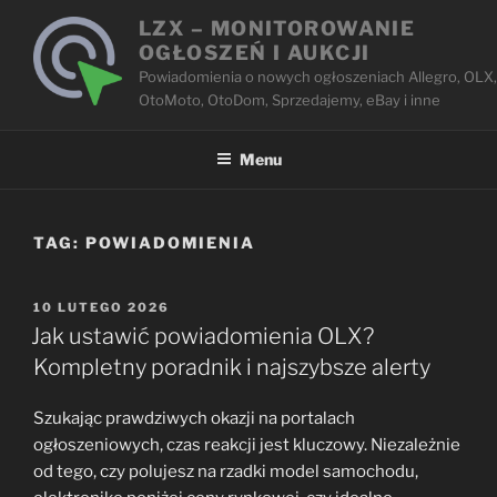
Przejdź
LZX – MONITOROWANIE
do
OGŁOSZEŃ I AUKCJI
treści
Powiadomienia o nowych ogłoszeniach Allegro, OLX,
OtoMoto, OtoDom, Sprzedajemy, eBay i inne
Menu
TAG:
POWIADOMIENIA
OPUBLIKOWANE
10 LUTEGO 2026
W
Jak ustawić powiadomienia OLX?
Kompletny poradnik i najszybsze alerty
Szukając prawdziwych okazji na portalach
ogłoszeniowych, czas reakcji jest kluczowy. Niezależnie
od tego, czy polujesz na rzadki model samochodu,