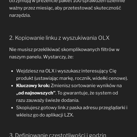
otrzymują w prezencie pakiet 100 sprawdzeń dziennie
ważny przez miesiąc, aby przetestować skuteczność
narzędzia.
2. Kopiowanie linku z wyszukiwania OLX
Nie musisz przeklikiwać skomplikowanych filtrów w
naszym panelu. Wystarczy, że:
Wejdziesz na OLX i wyszukasz interesujący Cię
produkt (ustawiając markę, rocznik, widełki cenowe).
Kluczowy krok:
Zmienisz sortowanie wyników na
„od najnowszych”
. To gwarantuje, że system od
razu zauważy świeże dodania.
Skopiujesz gotowy link z paska adresu przeglądarki i
wkleisz go do aplikacji LZX.
3. Definiowanie częstotliwości i godzin