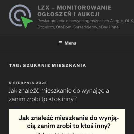
Przejdź
LZX – MONITOROWANIE
do
OGŁOSZEŃ I AUKCJI
treści
Powiadomienia o nowych ogłoszeniach Allegro, OLX,
OtoMoto, OtoDom, Sprzedajemy, eBay i inne
Menu
TAG:
SZUKANIE MIESZKANIA
OPUBLIKOWANE
5 SIERPNIA 2025
W
Jak znaleźć mieszkanie do wynajęcia
zanim zrobi to ktoś inny?