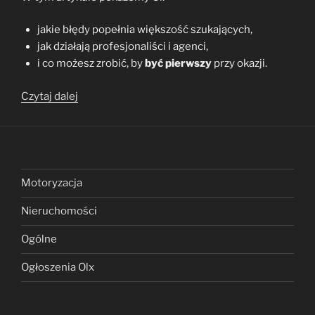
jakie błędy popełnia większość szukających,
jak działają profesjonaliści i agenci,
i co możesz zrobić, by
być pierwszy
przy okazji.
„Jak
Czytaj dalej
znaleźć
mieszkanie
do
wynajęcia
zanim
Motoryzacja
zrobi
Nieruchomości
to
ktoś
Ogólne
inny?”
Ogłoszenia Olx