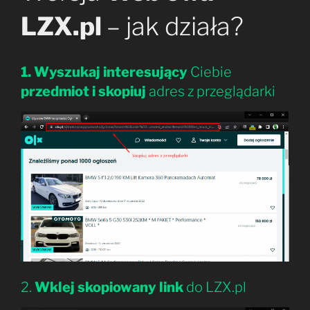
LZX.pl
– jak działa?
1.
Wyszukaj interesujący
Ciebie
przedmiot i skopiuj
adres z przeglądarki
2.
Wklej skopiowany link
do LZX.pl