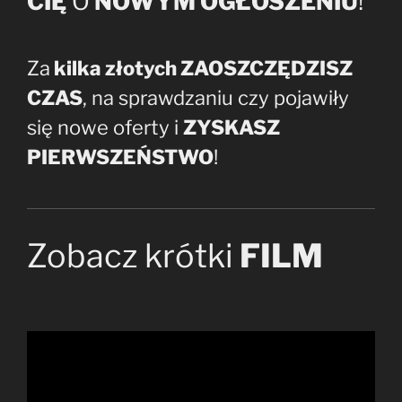
CIĘ
O
NOWYM OGŁOSZENIU
!
Za
kilka złotych ZAOSZCZĘDZISZ
CZAS
, na sprawdzaniu czy pojawiły
się nowe oferty i
ZYSKASZ
PIERWSZEŃSTWO
!
Zobacz krótki
FILM