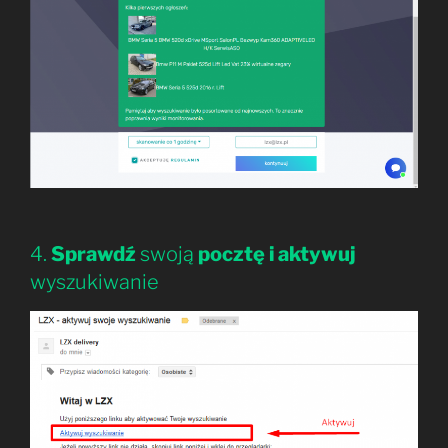
4.
Sprawdź
swoją
pocztę i aktywuj
wyszukiwanie