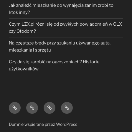
Jak znaleźć mieszkanie do wynajęcia zanim zrobi to
ktoś inny?
Czym LZX.pl różni się od zwykłych powiadomień w OLX
czy Otodom?
Najczęstsze błędy przy szukaniu używanego auta,
mieszkania i sprzętu
Czy da się zarobić na ogłoszeniach? Historie
użytkowników
Automatyczne
Autohandel
Monitor
Powiadomienia
wyszukiwanie
–
aukcji
OLX
ogłoszeń
pozyskiwanie
Dumnie wspierane przez WordPress
motoryzacyjnych
ofert