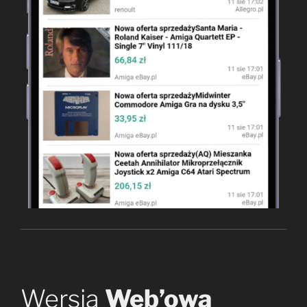
Wersja
Web’owa