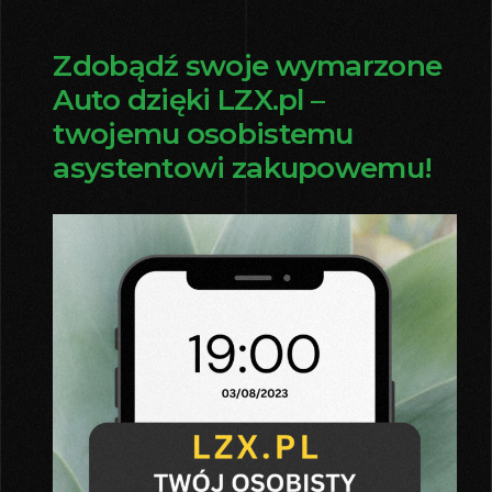
Zdobądź swoje wymarzone
Auto dzięki LZX.pl –
twojemu osobistemu
asystentowi zakupowemu!